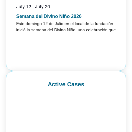
July 12
-
July 20
May 
Semana del Divino Niño 2026
Tall
Este domingo 12 de Julio en el local de la fundación
Capt
inició la semana del Divino Niño, una celebración que
La Fu
los f
Mirab
Active Cases