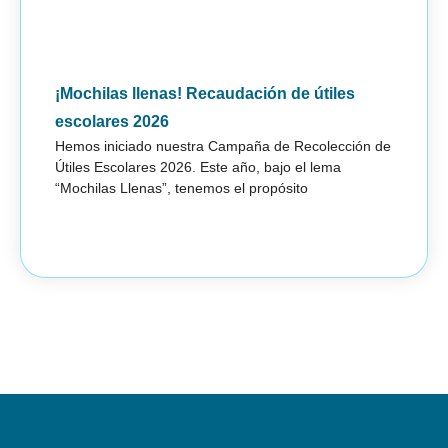
¡Mochilas llenas! Recaudación de útiles
Yoma
Yomar
escolares 2026
Parál
Hemos iniciado nuestra Campaña de Recolección de
solic
Útiles Escolares 2026. Este año, bajo el lema
pañal
“Mochilas Llenas”, tenemos el propósito