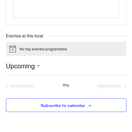
Eventos at this local
No hay eventos programados.
Notice
Upcoming
Seleccionar
fecha.
Eventos
Eventos
anterior(es)
Hoy
siguiente(s)
Subscribe to calendar