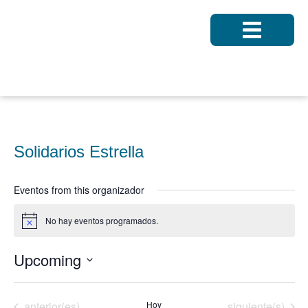
Solidarios Estrella
« All Eventos
Eventos from this organizador
No hay eventos programados.
Notice
Upcoming
Seleccionar
fecha.
Eventos
Eventos
anterior(es)
Hoy
siguiente(s)